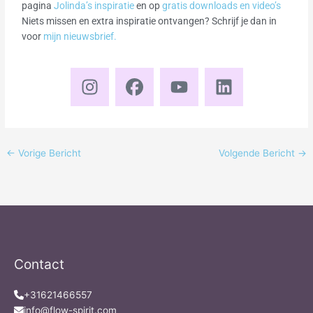
pagina
Jolinda’s inspiratie
en op
gratis downloads en video’s
Niets missen en extra inspiratie ontvangen? Schrijf je dan in
voor
mijn nieuwsbrief.
I
F
Y
L
n
a
o
i
s
c
u
n
t
e
t
k
a
b
u
e
←
Vorige Bericht
Volgende Bericht
→
g
o
b
d
r
o
e
i
a
k
n
m
Contact
+31621466557
info@flow-spirit.com