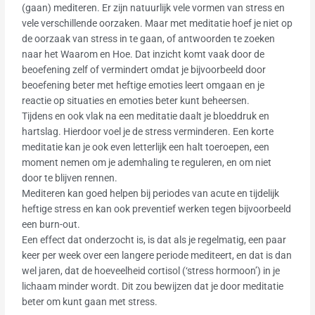
(gaan) mediteren. Er zijn natuurlijk vele vormen van stress en
vele verschillende oorzaken. Maar met meditatie hoef je niet op
de oorzaak van stress in te gaan, of antwoorden te zoeken
naar het Waarom en Hoe. Dat inzicht komt vaak door de
beoefening zelf of vermindert omdat je bijvoorbeeld door
beoefening beter met heftige emoties leert omgaan en je
reactie op situaties en emoties beter kunt beheersen.
Tijdens en ook vlak na een meditatie daalt je bloeddruk en
hartslag. Hierdoor voel je de stress verminderen. Een korte
meditatie kan je ook even letterlijk een halt toeroepen, een
moment nemen om je ademhaling te reguleren, en om niet
door te blijven rennen.
Mediteren kan goed helpen bij periodes van acute en tijdelijk
heftige stress en kan ook preventief werken tegen bijvoorbeeld
een burn-out.
Een effect dat onderzocht is, is dat als je regelmatig, een paar
keer per week over een langere periode mediteert, en dat is dan
wel jaren, dat de hoeveelheid cortisol (‘stress hormoon’) in je
lichaam minder wordt. Dit zou bewijzen dat je door meditatie
beter om kunt gaan met stress.