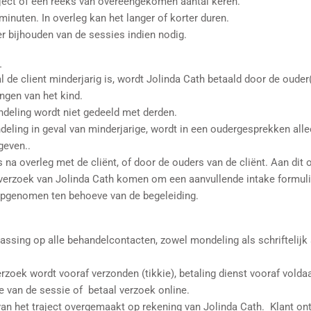
aject of een reeks van overeengekomen aantal keren.
minuten. In overleg kan het langer of korter duren.
r bijhouden van de sessies indien nodig.
n
val de client minderjarig is, wordt Jolinda Cath betaald door de ouder(
angen van het kind.
andeling wordt niet gedeeld met derden.
ndeling in geval van minderjarige, wordt in een oudergesprekken all
geven..
s na overleg met de cliënt, of door de ouders van de cliënt. Aan dit
an verzoek van Jolinda Cath komen om een aanvullende intake formuli
 opgenomen ten behoeve van de begeleiding.
passing op alle behandelcontacten, zowel mondeling als schriftelij
rzoek wordt vooraf verzonden (tikkie), betaling dienst vooraf voldaa
e van de sessie of betaal verzoek online.
van het traject overgemaakt op rekening van Jolinda Cath. Klant ont