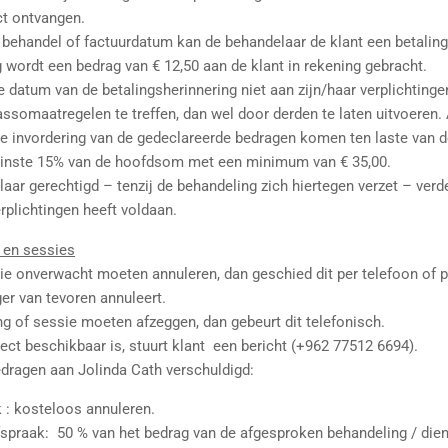
ect ontvangen.
de behandel of factuurdatum kan de behandelaar de klant een betalin
 wordt een bedrag van € 12,50 aan de klant in rekening gebracht.
e datum van de betalingsherinnering niet aan zijn/haar verplichtinge
ssomaatregelen te treffen, dan wel door derden te laten uitvoeren. 
invordering van de gedeclareerde bedragen komen ten laste van de 
minste 15% van de hoofdsom met een minimum van € 35,00.
laar gerechtigd – tenzij de behandeling zich hiertegen verzet – ver
erplichtingen heeft voldaan.
 en sessies
ie onverwacht moeten annuleren, dan geschied dit per telefoon of p
ger van tevoren annuleert.
g of sessie moeten afzeggen, dan gebeurt dit telefonisch.
ect beschikbaar is, stuurt klant een bericht (+962 77512 6694).
bedragen aan Jolinda Cath verschuldigd:
 : kosteloos annuleren.
afspraak: 50 % van het bedrag van de afgesproken behandeling / dien