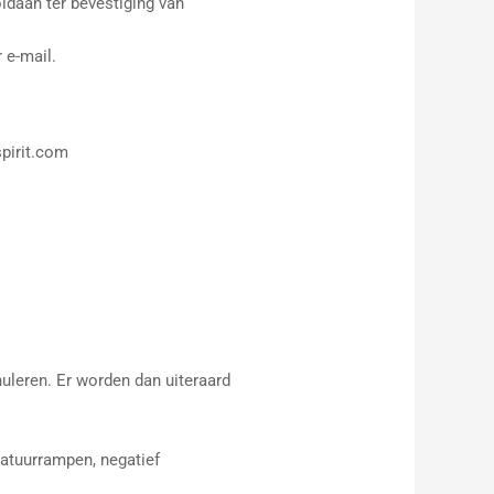
ldaan ter bevestiging van
r e-mail.
spirit.com
nuleren. Er worden dan uiteraard
natuurrampen, negatief