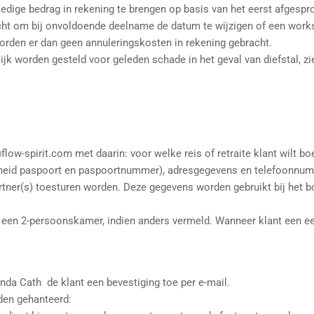
lledige bedrag in rekening te brengen op basis van het eerst afgesp
cht om bij onvoldoende deelname de datum te wijzigen of een worksh
worden er dan geen annuleringskosten in rekening gebracht.
jk worden gesteld voor geleden schade in het geval van diefstal, zi
flow-spirit.com met daarin: voor welke reis of retraite klant wilt 
gheid paspoort en paspoortnummer), adresgegevens en telefoonnum
artner(s) toesturen worden. Deze gegevens worden gebruikt bij het
p een 2-persoonskamer, indien anders vermeld. Wanneer klant een ee
inda Cath de klant een bevestiging toe per e-mail.
den gehanteerd: