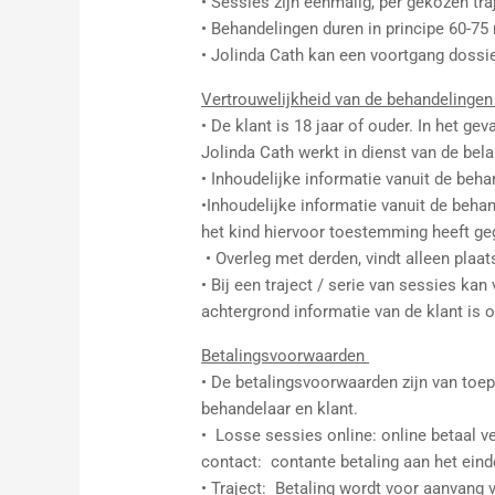
• Sessies zijn eenmalig, per gekozen tr
• Behandelingen duren in principe 60-75 
• Jolinda Cath kan een voortgang dossie
Vertrouwelijkheid van de behandelinge
• De klant is 18 jaar of ouder. In het ge
Jolinda Cath werkt in dienst van de bel
• Inhoudelijke informatie vanuit de beh
•Inhoudelijke informatie vanuit de beha
het kind hiervoor toestemming heeft ge
• Overleg met derden, vindt alleen plaat
• Bij een traject / serie van sessies k
achtergrond informatie van de klant is
Betalingsvoorwaarden
• De betalingsvoorwaarden zijn van toe
behandelaar en klant.
• Losse sessies online: online betaal ve
contact: contante betaling aan het eind
• Traject: Betaling wordt voor aanvang 