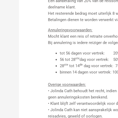
Een aanbetaling van 20% van de reissom
deelname klant.
Het resterende bedrag moet uiterlijk 8 
Betalingen dienen te worden verwerkt vi
Annuleringsvoorwaarden:
Mocht klant een reis of retraite onverh
Bij annulering is iedere reiziger de vol
tot 56 dagen voor vertrek: 20
ste
56 tot 28
dag voor vertrek: 50
ste
de
28
tot 14
dag voor vertrek: 
binnen 14 dagen voor vertrek: 1
Overige voorwaarden:
• Jolinda Cath behoudt het recht, indien
geen annuleringskosten berekend.
• Klant blijft zelf verantwoordelijk voor
• Jolinda Cath kan niet aansprakelijk wo
reisadvies, geweld of oorlogen.