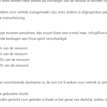
 dient binnen twee weken na ontvangst van de factuur te worden vo
weken voor vertrek overgemaakt zijn, mits anders is afgesproken pe
a overschrijving.
oopt moeten annuleren, dan stuurt klant een e-mail naar: info@flow-
gende bedragen aan Flow-spirit verschuldigd:
% van de reissom
% van de reissom
75% van de reissom
00% van de reissom
 er onvoldoende deelname is, de reis tot 6 weken voor vertrek te an
 de geboekte vlucht.
rden gesteld voor geleden schade in het geval van diefstal, ziekte, 