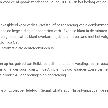
en voor de afspraak zonder annulering: 100 % van het bedrag van de
rakelijkheid voor verlies, diefstal of beschadiging van eigendommen
de de begeleiding of anderszins verblijf van de klant in de ruimtes 
 enig letsel dat de klant overkomt tijdens of in verband met het volg
 Jolinda Cath.
r informatie die achtergehouden is.
op het gebied van Reiki, leefstijl, holistische voedingsleer, mass
of langer duurt, dan zijn de Annuleringsvoorwaarden zoals vermeld b
alt onder A Behandelingen en begeleiding.
spirit.com, per telefoon, Signal, what’s app. Na ontvangst van de r