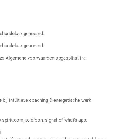
7
 behandelaar genoemd.
 behandelaar genoemd.
eze Algemene voorwaarden opgesplitst in:
bij intuïtieve coaching & energetische werk.
spirit.com, telefoon, signal of what’s app.
g