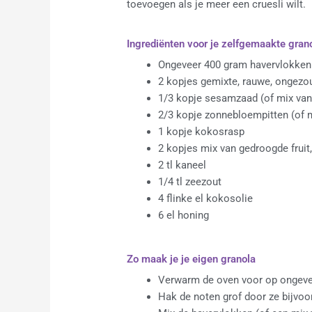
toevoegen als je meer een cruesli wilt.
Ingrediënten voor je zelfgemaakte gran
Ongeveer 400 gram havervlokken 
2 kopjes gemixte, rauwe, ongezo
1/3 kopje sesamzaad (of mix van
2/3 kopje zonnebloempitten (of m
1 kopje kokosrasp
2 kopjes mix van gedroogde fruit,
2 tl kaneel
1/4 tl zeezout
4 flinke el kokosolie
6 el honing
Zo maak je je eigen granola
Verwarm de oven voor op ongeve
Hak de noten grof door ze bijvoo