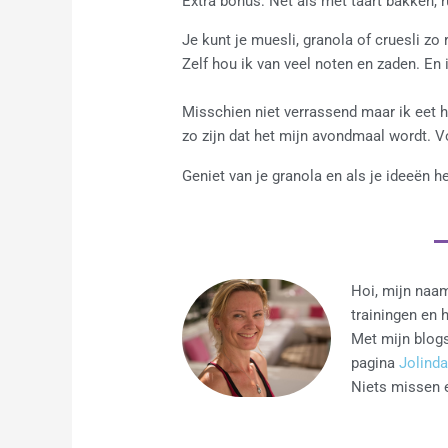
Extra bonus: Net als met taart bakken, r
Je kunt je muesli, granola of cruesli zo 
Zelf hou ik van veel noten en zaden. En 
Misschien niet verrassend maar ik eet h
zo zijn dat het mijn avondmaal wordt. V
Geniet van je granola en als je ideeën 
Hoi, mijn naam
trainingen en 
Met mijn blogs
pagina
Jolinda
Niets missen e