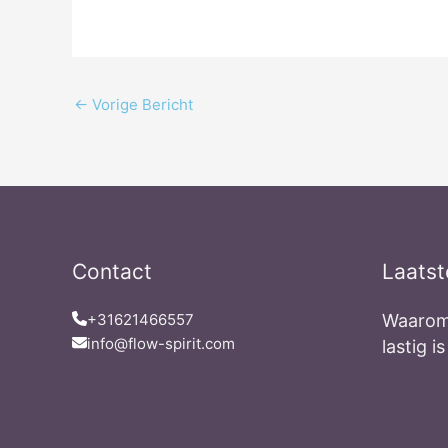
←
Vorige Bericht
Contact
Laatst
+31621466557
Waarom
info@flow-spirit.com
lastig is