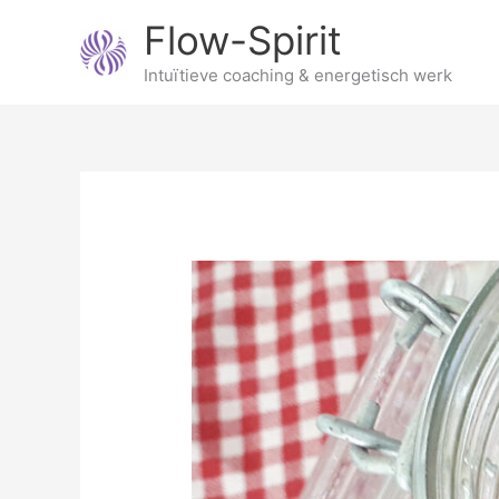
Ga
Flow-Spirit
naar
de
Intuïtieve coaching & energetisch werk
inhoud