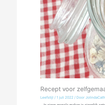
Recept voor zelfgemaa
Leefstijl
/
1 juli 2022
/ Door
JolindaCat
Je eigen granola maken is eigenlijk ontz