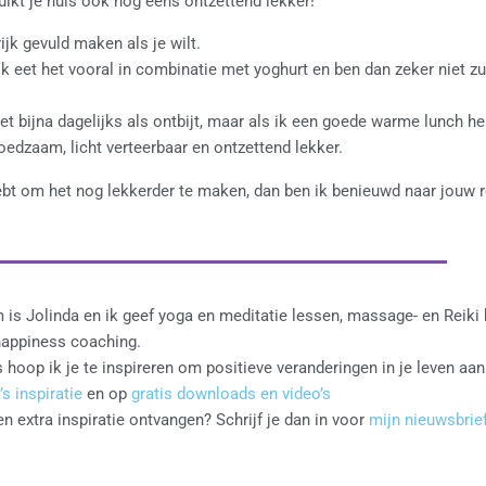
uikt je huis ook nog eens ontzettend lekker!
rijk gevuld maken als je wilt.
ik eet het vooral in combinatie met yoghurt en ben dan zeker niet z
et bijna dagelijks als ontbijt, maar als ik een goede warme lunch h
oedzaam, licht verteerbaar en ontzettend lekker.
hebt om het nog lekkerder te maken, dan ben ik benieuwd naar jouw r
 is Jolinda en ik geef yoga en meditatie lessen, massage- en Reiki
happiness coaching.
 hoop ik je te inspireren om positieve veranderingen in je leven aan
’s inspiratie
en op
gratis downloads en video’s
n extra inspiratie ontvangen? Schrijf je dan in voor
mijn nieuwsbrief