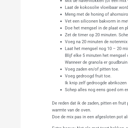
Mix de havervlokken (of een mix 
Laat de kokosolie vloeibaar word
Meng met de honing of ahornsiroo
Vet een siliconen bakvorm in met
Doe het mengsel in de plaat en pl
Zet de timer op 20 minuten. Sch
Voeg na 20 minuten de notenmix 
Laat het mengsel nog 10 – 20 mi
Blijf elke 5 minuten het mengsel
Wanneer de granola er goudbruin u
Voeg zaden en/of pitten toe.
Voeg gedroogd fruit toe.
Ik knip zelf gedroogde abrikozen 
Schep alles nog eens goed om en 
De reden dat ik de zaden, pitten en frui
warmte van de oven.
Doe de mix pas in een afgesloten pot al