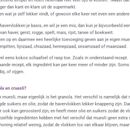
ger dan kant en klare uit de supermarkt.
ren wat je zelf lekker vindt, of gewoon elke keer net even een ande
n havervlokken je basis, en wil je een mix, dan kun je bijvoorbeeld ee
n haver, gerst, rogge, spelt, mais, rijst, tarwe of boekweit.
ten op en daarmee een heerlijke toevoeging geven aan je eigen mues
mpitten, lijnzaad, chiazaad, hennepzaad, sesamzaad of maanzaad.
 wel eens kokos schaafsel of rasp toe. Zoals in onderstaand recept.
ande recept, elk ingrediënt kan per keer meer of minder zijn. Soms 
ij, of vijgen.
la en cruesli?
 muesli, maar eigenlijk is het granola. Het verschil is namelijk da
de suikers en olie, zodat de havervlokken lekker knapperig zijn. Da
ook kan geroosterd zijn, en heeft meer olie en suikers zodat de v
ezelfde ingrediënten hebben met het verschil dat muesli geen extra 
honing relatief weinig, zodat de vlokken los van elkaar blijven, maar 