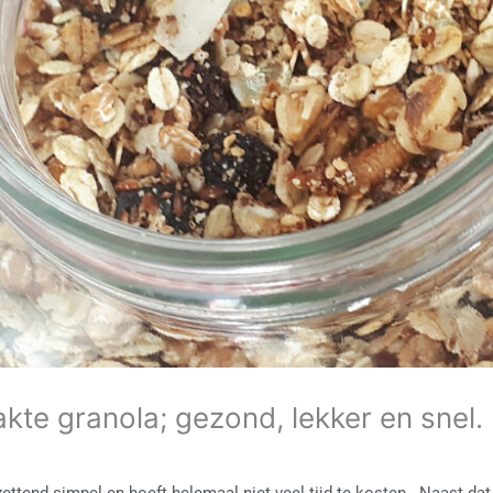
kte granola; gezond, lekker en snel.
h
ettend simpel en hoeft helemaal niet veel tijd te kosten. Naast dat 