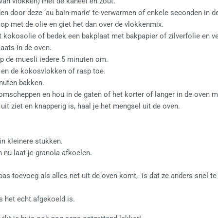
van vlokken) met de kaneel en zout.
en door deze ‘au bain-marie’ te verwarmen of enkele seconden in 
p met de olie en giet het dan over de vlokkenmix.
 kokosolie of bedek een bakplaat met bakpapier of zilverfolie en ve
aats in de oven.
ep de muesli iedere 5 minuten om.
en de kokosvlokken of rasp toe.
nuten bakken.
 omscheppen en hou in de gaten of het korter of langer in de oven m
it ziet en knapperig is, haal je het mengsel uit de oven.
in kleinere stukken.
nu laat je granola afkoelen.
t pas toevoeg als alles net uit de oven komt, is dat ze anders snel 
s het echt afgekoeld is.