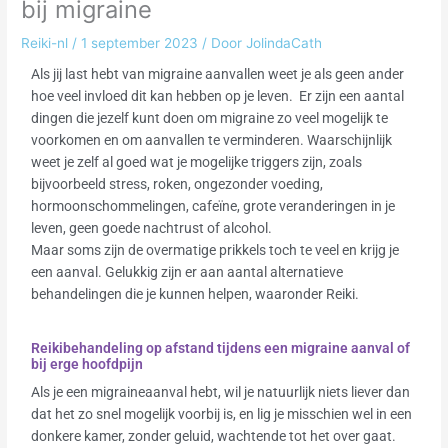
bij migraine
Reiki-nl
/
1 september 2023
/ Door
JolindaCath
Als jij last hebt van migraine aanvallen weet je als geen ander
hoe veel invloed dit kan hebben op je leven. Er zijn een aantal
dingen die jezelf kunt doen om migraine zo veel mogelijk te
voorkomen en om aanvallen te verminderen. Waarschijnlijk
weet je zelf al goed wat je mogelijke triggers zijn, zoals
bijvoorbeeld stress, roken, ongezonder voeding,
hormoonschommelingen, cafeïne, grote veranderingen in je
leven, geen goede nachtrust of alcohol.
Maar soms zijn de overmatige prikkels toch te veel en krijg je
een aanval. Gelukkig zijn er aan aantal alternatieve
behandelingen die je kunnen helpen, waaronder Reiki.
Reikibehandeling op afstand tijdens een migraine aanval of
bij erge hoofdpijn
Als je een migraineaanval hebt, wil je natuurlijk niets liever dan
dat het zo snel mogelijk voorbij is, en lig je misschien wel in een
donkere kamer, zonder geluid, wachtende tot het over gaat.