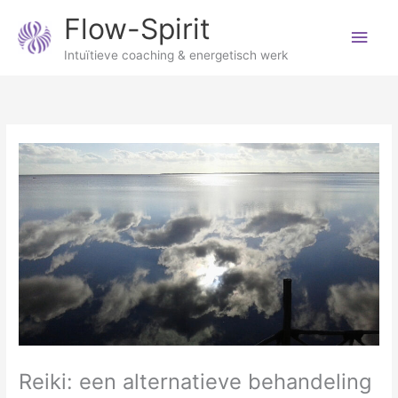
Ga
Hoo
Flow-Spirit
naar
de
Intuïtieve coaching & energetisch werk
inhoud
Reiki: een alternatieve behandeling