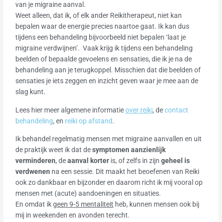
van je migraine aanval.
Weet alleen, dat ik, of elk ander Reikitherapeut, niet kan
bepalen waar de energie precies naartoe gaat. Ik kan dus
tijdens een behandeling bijvoorbeeld niet bepalen ‘laat je
migraine verdwijnen’. Vaak krijg ik tijdens een behandeling
beelden of bepaalde gevoelens en sensaties, die ik je na de
behandeling aan je terugkoppel. Misschien dat die beelden of
sensaties je iets zeggen en inzicht geven waar je mee aan de
slag kunt.
Lees hier meer algemene informatie
over reiki
, de
contact
behandeling
, en
reiki op afstand
.
Ik behandel regelmatig mensen met migraine aanvallen en uit
de praktijk weet ik dat de
symptomen aanzienlijk
verminderen
, de
aanval korter
is, of zelfs in zijn
geheel is
verdwenen
na een sessie. Dit maakt het beoefenen van Reiki
ook zo dankbaar en bijzonder en daarom richt ik mij vooral op
mensen met (acute) aandoeningen en situaties.
En omdat ik
geen 9-5 mentaliteit
heb, kunnen mensen ook bij
mij in weekenden en avonden terecht.