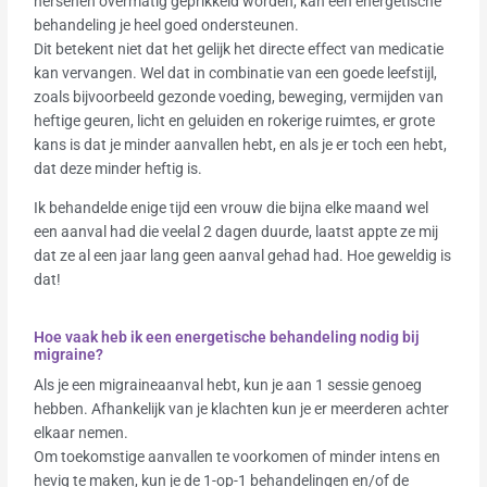
hersenen overmatig geprikkeld worden, kan een energetische
behandeling je heel goed ondersteunen.
Dit betekent niet dat het gelijk het directe effect van medicatie
kan vervangen. Wel dat in combinatie van een goede leefstijl,
zoals bijvoorbeeld gezonde voeding, beweging, vermijden van
heftige geuren, licht en geluiden en rokerige ruimtes, er grote
kans is dat je minder aanvallen hebt, en als je er toch een hebt,
dat deze minder heftig is.
Ik behandelde enige tijd een vrouw die bijna elke maand wel
een aanval had die veelal 2 dagen duurde, laatst appte ze mij
dat ze al een jaar lang geen aanval gehad had. Hoe geweldig is
dat!
Hoe vaak heb ik een energetische behandeling nodig bij
migraine?
Als je een migraineaanval hebt, kun je aan 1 sessie genoeg
hebben. Afhankelijk van je klachten kun je er meerderen achter
elkaar nemen.
Om toekomstige aanvallen te voorkomen of minder intens en
hevig te maken, kun je de 1-op-1 behandelingen en/of de