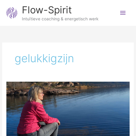
Ga
Hoo
Flow-Spirit
naar
de
Intuïtieve coaching & energetisch werk
inhoud
gelukkigzijn
Waarom
vertragen
soms
zo
lastig
is