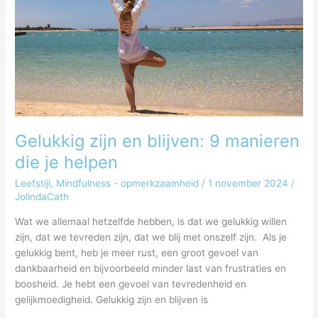
blijven:
9
manieren
die
je
helpen
Gelukkig zijn en blijven: 9 manieren
die je helpen
Leefstijl
,
Mindfulness - opmerkzaamheid
/
1 november 2024
/
JolindaCath
Wat we allemaal hetzelfde hebben, is dat we gelukkig willen
zijn, dat we tevreden zijn, dat we blij met onszelf zijn. Als je
gelukkig bent, heb je meer rust, een groot gevoel van
dankbaarheid en bijvoorbeeld minder last van frustraties en
boosheid. Je hebt een gevoel van tevredenheid en
gelijkmoedigheid. Gelukkig zijn en blijven is