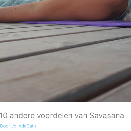
 10 andere voordelen van Savasana
 Door
JolindaCath