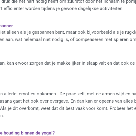
e druk die het hart nodig heeft om zuurstof door het lichaam te pom
t efficiënter worden tijdens je gewone dagelijkse activiteiten.
spanner
iet alleen als je gespannen bent, maar ook bijvoorbeeld als je rugk
 aan, wat helemaal niet nodig is, of compenseren met spieren om 
 kan ervoor zorgen dat je makkelijker in slaap valt en dat ook de k
n allerlei emoties opkomen. De pose zelf, met de armen wijd en ha
Savasana gaat het ook over overgave. En dan kan er opeens van alle
ls je dit overkomt, weet dat dit best vaak voor komt. Probeer het e
n.
te houding binnen de yoga!?