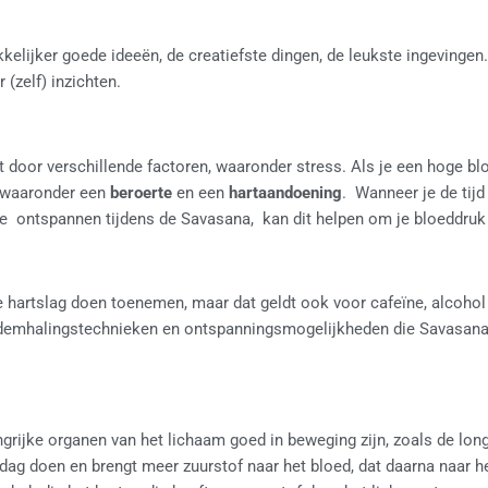
elijker goede ideeën, de creatiefste dingen, de leukste ingevingen
 (zelf) inzichten.
oor verschillende factoren, waaronder stress. Als je een hoge blo
, waaronder een
beroerte
en een
hartaandoening
. Wanneer je de tijd
e ontspannen tijdens de Savasana, kan dit helpen om je bloeddruk 
 hartslag doen toenemen, maar dat geldt ook voor cafeïne, alcohol
emhalingstechnieken en ontspanningsmogelijkheden die Savasana 
grijke organen van het lichaam goed in beweging zijn, zoals de lon
ag doen en brengt meer zuurstof naar het bloed, dat daarna naar h