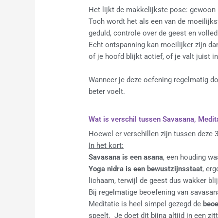
Het lijkt de makkelijkste pose: gewoon 
Toch wordt het als een van de moeilijk
geduld, controle over de geest en volled
Echt ontspanning kan moeilijker zijn dan
of je hoofd blijkt actief, of je valt juist i
Wanneer je deze oefening regelmatig doet
beter voelt.
Wat is verschil tussen Savasana, Medit
Hoewel er verschillen zijn tussen deze 3
In het kort:
Savasana is een asana
, een houding waa
Yoga nidra is een bewustzijnsstaat
, er
lichaam, terwijl de geest dus wakker blij
Bij regelmatige beoefening van savasan
Meditatie is heel simpel gezegd de
beoe
speelt. Je doet dit bijna altijd in een z