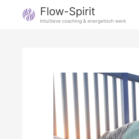
Ga
Flow-Spirit
naar
de
Intuïtieve coaching & energetisch werk
inhoud