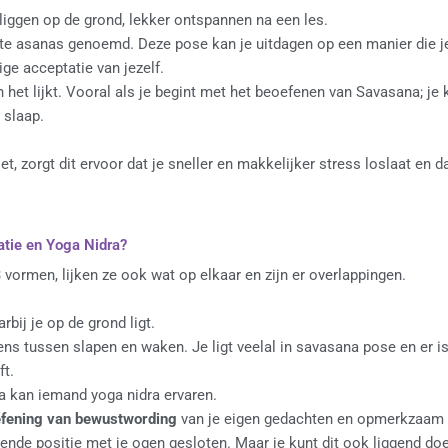
liggen op de grond, lekker ontspannen na een les.
ste asanas genoemd. Deze pose kan je uitdagen op een manier die j
ige acceptatie van jezelf.
 het lijkt. Vooral als je begint met het beoefenen van Savasana; je
n slaap.
, zorgt dit ervoor dat je sneller en makkelijker stress loslaat en d
atie en Yoga Nidra?
 vormen, lijken ze ook wat op elkaar en zijn er overlappingen.
rbij je op de grond ligt.
gens tussen slapen en waken. Je ligt veelal in savasana pose en er i
ft.
a kan iemand yoga nidra ervaren.
fening van bewustwording
van je eigen gedachten en opmerkzaam 
ittende positie met je ogen gesloten. Maar je kunt dit ook liggend do