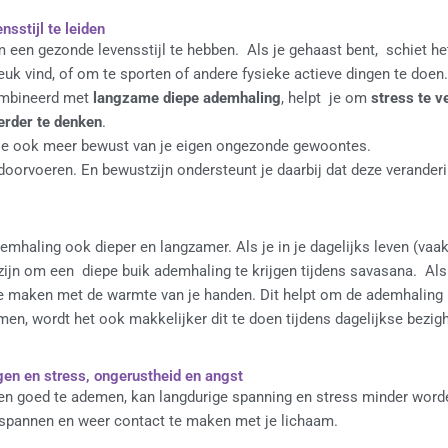
sstijl te leiden
 om een gezonde levensstijl te hebben. Als je gehaast bent, schiet he
euk vind, of om te sporten of andere fysieke actieve dingen te doen
ombineerd met
langzame diepe ademhaling
, helpt je om
stress te v
erder te denken
.
 je ook meer bewust van je eigen ongezonde gewoontes.
oorvoeren. En bewustzijn ondersteunt je daarbij dat deze veranderin
demhaling ook dieper en langzamer. Als je in je dagelijks leven (va
ijn om een diepe buik ademhaling te krijgen tijdens savasana. Als di
te maken met de warmte van je handen. Dit helpt om de ademhaling l
en, wordt het ook makkelijker dit te doen tijdens dagelijkse bezig
en en stress, ongerustheid en angst
n goed te ademen, kan langdurige spanning en stress minder worden
ontspannen en weer contact te maken met je lichaam.