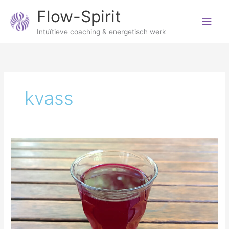
Ga
Hoo
Flow-Spirit
naar
de
Intuïtieve coaching & energetisch werk
inhoud
kvass
Bietenkvass;
maak
eenvoudig
dit
gezonde
en
licht
zoute