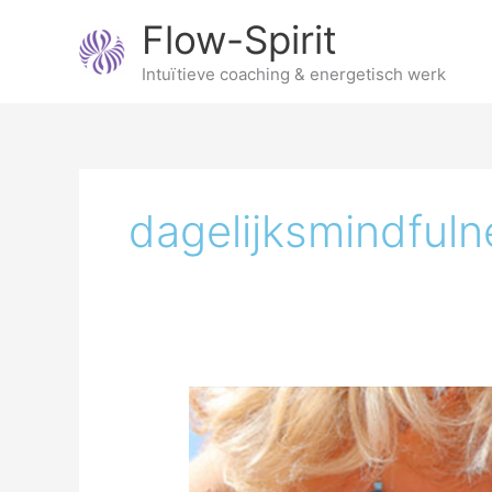
Ga
Flow-Spirit
naar
de
Intuïtieve coaching & energetisch werk
inhoud
dagelijksmindfuln
Mindfulness
met
dieren