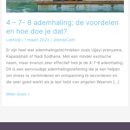
hoe
doe
je
4 – 7- 8 ademhaling; de voordelen
dat?
en hoe doe je dat?
Leefstijl
/
1 maart 2023
/
JolindaCath
Er zijn heel wat ademhalingstechnieken zoals Ujjayi pranyama,
Kapalabhati of Nadi Sodhana, Met een minder exotische
naam, maar evenzo zeer effectief heb je de 4-7-8 ademhaling.
Dit is een eenvoudige ademhalingsoefening die je kan helpen
om stress te verminderen en ontspanning te bevorderen en
die zeer goed werkt als je last hebt van angsten Waarom […]
Meer lezen »