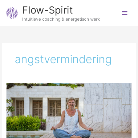
Ga
Hoo
Flow-Spirit
naar
de
Intuïtieve coaching & energetisch werk
inhoud
angstvermindering
4
–
7-
8
ademhaling;
de
voordelen
en