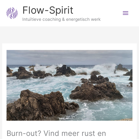
Ga
Hoo
Flow-Spirit
naar
de
Intuïtieve coaching & energetisch werk
inhoud
Burn-out? Vind meer rust en