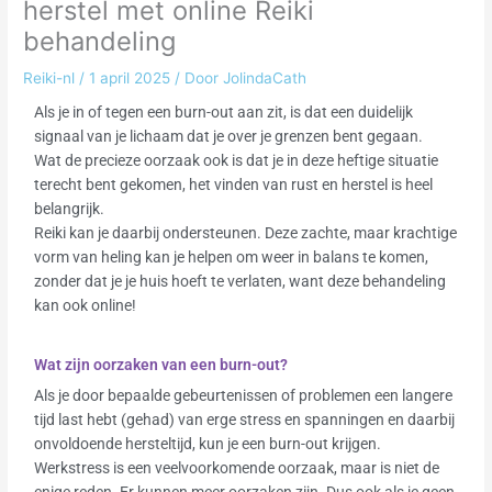
herstel met online Reiki
behandeling
Reiki-nl
/
1 april 2025
/ Door
JolindaCath
Als je in of tegen een burn-out aan zit, is dat een duidelijk
signaal van je lichaam dat je over je grenzen bent gegaan.
Wat de precieze oorzaak ook is dat je in deze heftige situatie
terecht bent gekomen, het vinden van rust en herstel is heel
belangrijk.
Reiki kan je daarbij ondersteunen. Deze zachte, maar krachtige
vorm van heling kan je helpen om weer in balans te komen,
zonder dat je je huis hoeft te verlaten, want deze behandeling
kan ook online!
Wat zijn oorzaken van een burn-out?
Als je door bepaalde gebeurtenissen of problemen een langere
tijd last hebt (gehad) van erge stress en spanningen en daarbij
onvoldoende hersteltijd, kun je een burn-out krijgen.
Werkstress is een veelvoorkomende oorzaak, maar is niet de
enige reden. Er kunnen meer oorzaken zijn. Dus ook als je geen