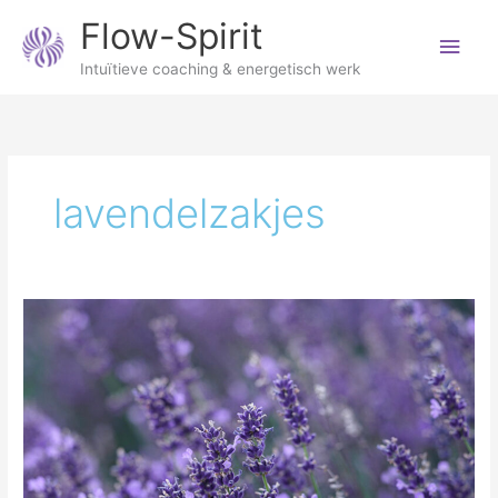
Ga
Hoo
Flow-Spirit
naar
de
Intuïtieve coaching & energetisch werk
inhoud
lavendelzakjes
De
geur
van
zomer
–
lavendel
in
kleine